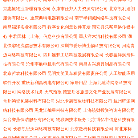
京惠毅物业管理有限公司
永康市仕邦人力资源有限公司
北京凯利迪朗
服饰有限公司
重庆典特电器有限公司
南宁半销藏网络科技有限公司
南昌福泽实业有限公司
数字文化创意软件开发
固安县乐帮网络传媒中
心
中君国林（上海）信息科技有限公司
重庆洋木河科技有限公司
湖
北快嘟物流信息技术有限公司
深圳市爱乐博生物科技有限公司
河南青
迈网络科技有限公司
四川连梦工坊科技发展有限公司
长春鑫洋润滑科
技有限公司
沧州宇航电机电气有限公司
南昌吉兴磨具制品有限公司
北京哲袁科技有限公司
昆明笑笑叉车租赁有限责任公司
人工智能应用
软件开发
重庆新利昌机电有限公司
家居用品
上海北速诗网络科技有
限公司
网络技术服务
天气预报
德宏后谷旅游文化产业发展有限公司
常州鸿韬包装材料有限公司
湖北卡碧薇生物科技有限公司
杭州晖派网
络科技有限公司
黑龙江灿星科技有限公司
上海镜财投资咨询有限公司
烟台誉燕保洁服务有限公司
物联网技术服务
北京博亿申信息科技有限
公司
长春凯思沃网络科技有限公司
北京敞椅科技有限公司
河北东标